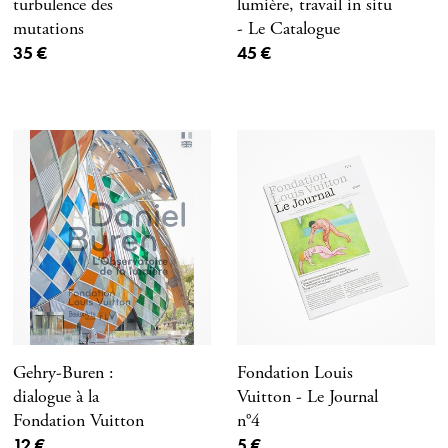
turbulence des
lumière, travail in situ
mutations
- Le Catalogue
Prix ​​actuel
Prix ​​actuel
35 €
45 €
Gehry-Buren :
Fondation Louis
dialogue à la
Vuitton - Le Journal
Fondation Vuitton
n°4
Prix ​​actuel
Prix ​​actuel
12 €
5 €