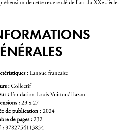
réhension de cette œuvre clé de l'art du XXe siècle.
NFORMATIONS
ÉNÉRALES
ctéristiques
Langue française
urs
Collectif
eur
Fondation Louis Vuitton/Hazan
ensions
23 x 27
e de publication
2024
re de pages
232
N
9782754113854