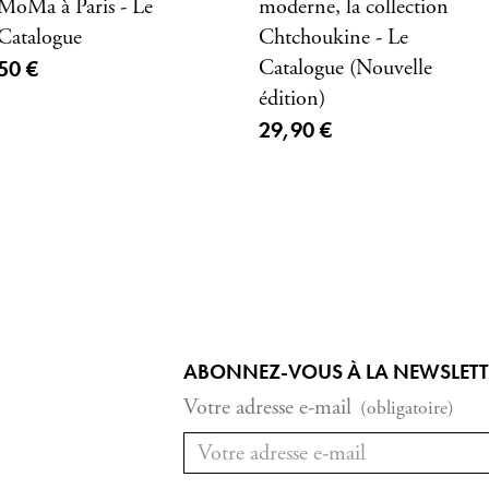
MoMa à Paris - Le
moderne, la collection
Catalogue
Chtchoukine - Le
Prix ​​actuel
50 €
Catalogue (Nouvelle
édition)
Prix ​​actuel
29,90 €
ABONNEZ-VOUS À LA NEWSLETTER
Votre adresse e-mail
(obligatoire)