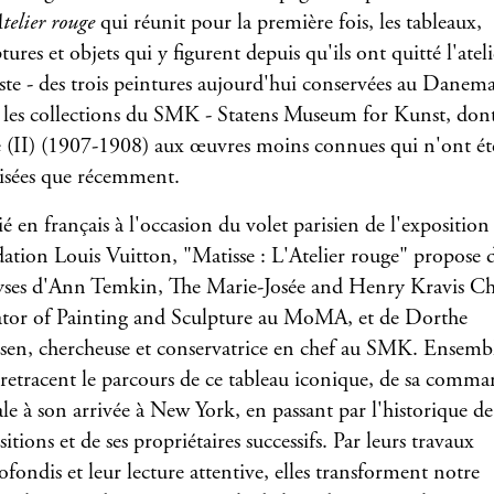
telier rouge
qui réunit pour la première fois, les tableaux,
tures et objets qui y figurent depuis qu'ils ont quitté l'atel
tiste - des trois peintures aujourd'hui conservées au Danem
 les collections du SMK - Statens Museum for Kunst, don
 (II) (1907-1908) aux œuvres moins connues qui n'ont ét
lisées que récemment.
é en français à l'occasion du volet parisien de l'exposition 
ation Louis Vuitton, "Matisse : L'Atelier rouge" propose 
yses d'Ann Temkin, The Marie-Josée and Henry Kravis Ch
tor of Painting and Sculpture au MoMA, et de Dorthe
sen, chercheuse et conservatrice en chef au SMK. Ensemb
s retracent le parcours de ce tableau iconique, de sa comm
ale à son arrivée à New York, en passant par l'historique de
itions et de ses propriétaires successifs. Par leurs travaux
ofondis et leur lecture attentive, elles transforment notre