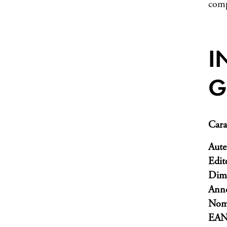
comp
I
G
Cara
Aute
Edit
Dim
Anné
Nomb
EA