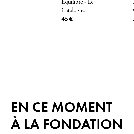
Equilibre - Le
Catalogue
Prix ​​actuel
45 €
EN CE MOMENT
À LA FONDATION