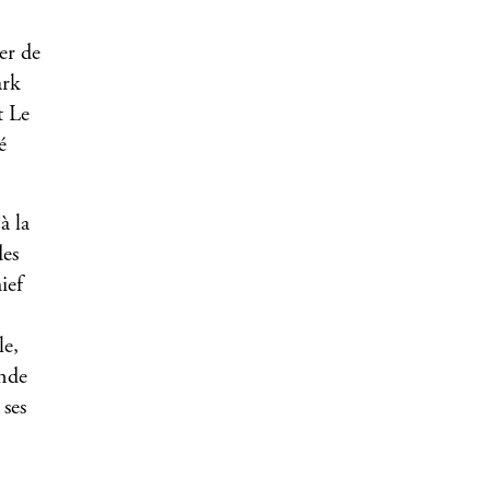
ier de
ark
t Le
é
à la
des
ief
le,
ande
 ses