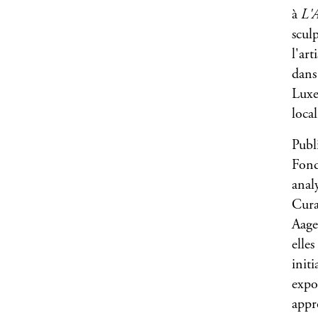
à
L'A
sculp
l'ar
dans
Luxe
loca
Publi
Fond
anal
Cura
Aage
elle
initi
expos
appr