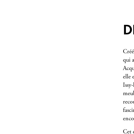
D
Créé
qui 
Acqu
elle 
Issy
meub
reco
fasci
enco
Cet 