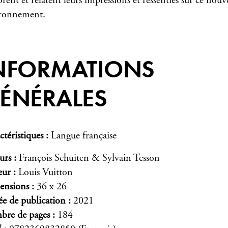
rent et relatent leurs impressions et ressenties sur ce nouv
ronnement.
NFORMATIONS
ÉNÉRALES
ctéristiques
Langue française
urs
François Schuiten & Sylvain Tesson
eur
Louis Vuitton
ensions
36 x 26
e de publication
2021
re de pages
184