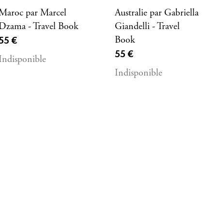
Maroc par Marcel
Australie par Gabriella
Dzama - Travel Book
Giandelli - Travel
Prix ​​actuel
55 €
Book
Prix ​​actuel
55 €
Indisponible
Indisponible