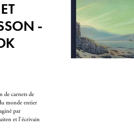
ET
SSON -
OK
on de carnets de
s du monde entier
aginé par
uiten et l'écrivain