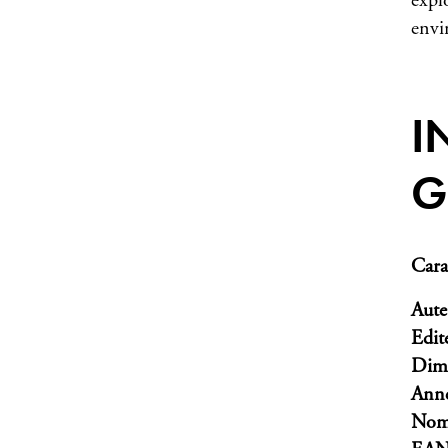
explo
envi
I
G
Cara
Aute
Edit
Dim
Anné
Nomb