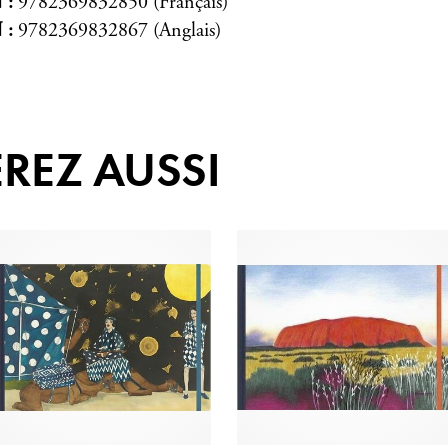
N
9782369832850 (Français)
N
9782369832867 (Anglais)
REZ AUSSI