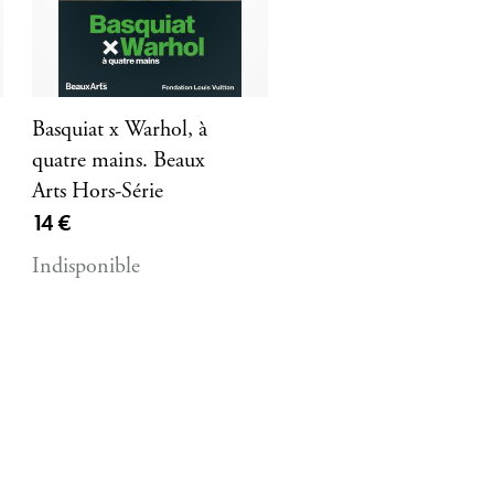
Basquiat x Warhol, à
quatre mains. Beaux
Arts Hors-Série
Prix ​​actuel
14 €
Indisponible