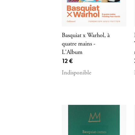
Basquiat x Warhol, à
quatre mains -
L'Album
Prix ​​actuel
12 €
Indisponible