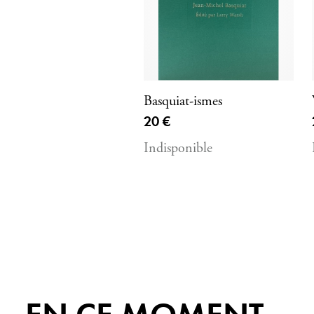
Basquiat-ismes
Prix ​​actuel
20 €
Indisponible