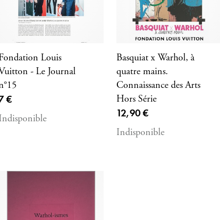
Fondation Louis
Basquiat x Warhol, à
Vuitton - Le Journal
quatre mains.
n°15
Connaissance des Arts
Prix ​​actuel
7 €
Hors Série
Prix ​​actuel
12,90 €
Indisponible
Indisponible