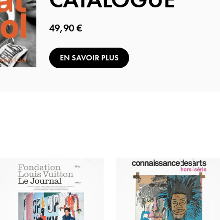
Prix ​​actuel
49,90 €
EN SAVOIR PLUS