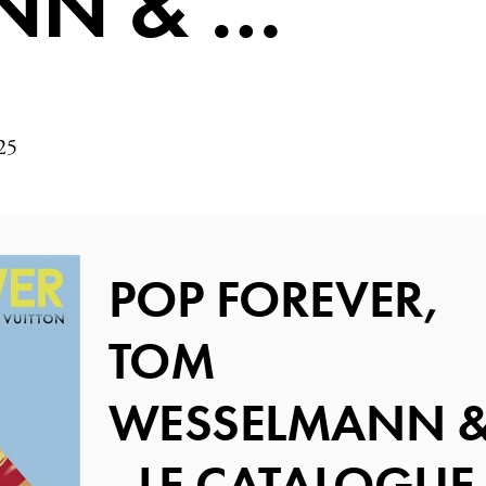
NN & …
25
POP FOREVER,
TOM
WESSELMANN &.
- LE CATALOGUE