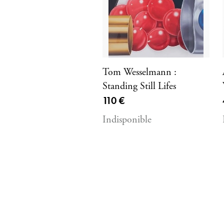
Tom Wesselmann :
Standing Still Lifes
Prix ​​actuel
110 €
Indisponible