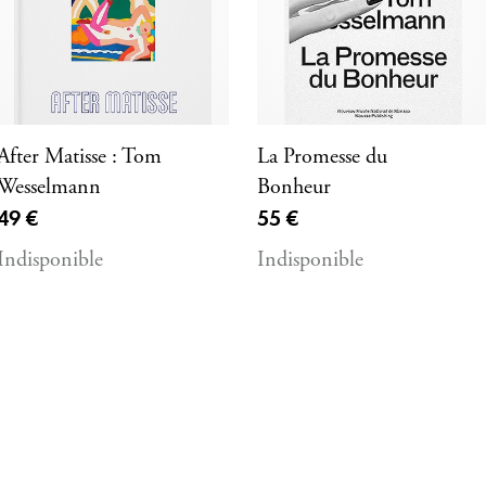
After Matisse : Tom
La Promesse du
Wesselmann
Bonheur
Prix ​​actuel
Prix ​​actuel
49 €
55 €
Indisponible
Indisponible