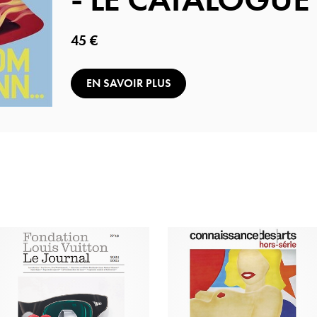
Prix ​​actuel
45 €
EN SAVOIR PLUS