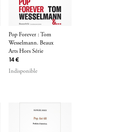
Pop Forever : Tom
Wesselmann. Beaux
Arts Hors Série
Prix ​​actuel
14 €
Indisponible