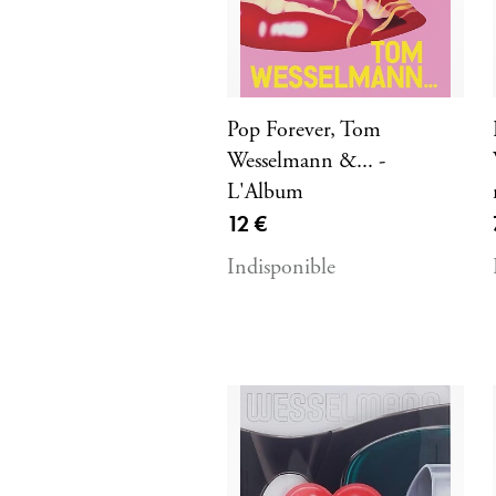
Pop Forever, Tom
Wesselmann &... -
L'Album
Prix ​​actuel
12 €
Indisponible