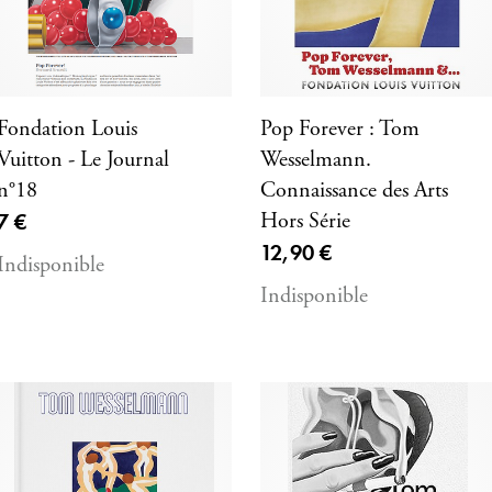
Fondation Louis
Pop Forever : Tom
Vuitton - Le Journal
Wesselmann.
n°18
Connaissance des Arts
Prix ​​actuel
7 €
Hors Série
Prix ​​actuel
12,90 €
Indisponible
Indisponible