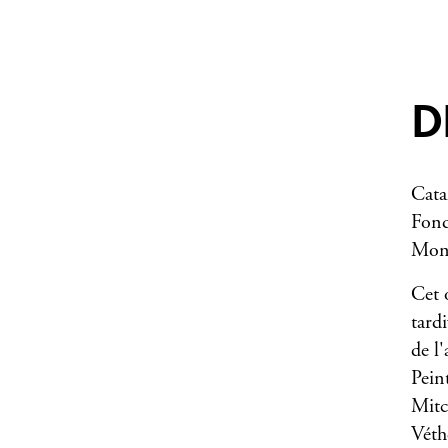
D
Cata
Fond
Mon
Cet 
tard
de l
Pein
Mitc
Véth