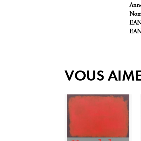
Anné
Nomb
EA
EA
VOUS AIME