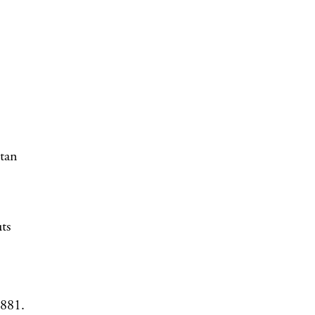
ttan
ts
1881.