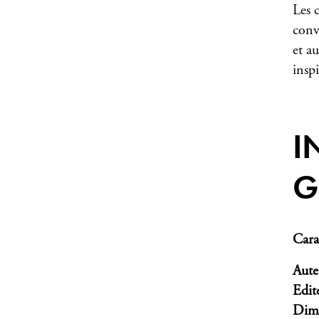
Les c
conve
et a
inspi
I
G
Cara
Aute
Edit
Dim