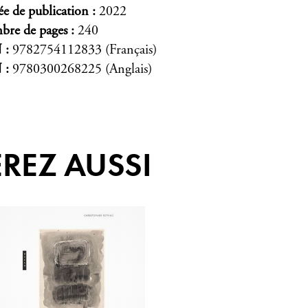
e de publication
2022
re de pages
240
N
9782754112833 (Français)
N
9780300268225 (Anglais)
REZ AUSSI