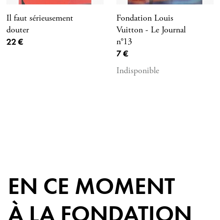
Il faut sérieusement
Fondation Louis
douter
Vuitton - Le Journal
Prix ​​actuel
22 €
n°13
Prix ​​actuel
7 €
Indisponible
EN CE MOMENT
À LA FONDATION