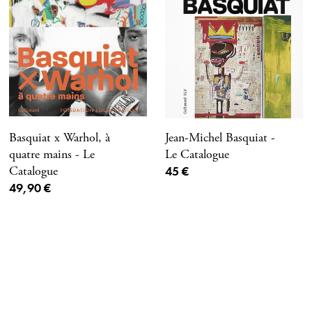
Basquiat x Warhol, à
Jean-Michel Basquiat -
quatre mains - Le
Le Catalogue
Prix ​​actuel
Catalogue
45 €
Prix ​​actuel
49,90 €