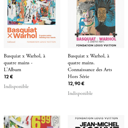
Basquiat x Warhol, à
Basquiat x Warhol, à
quatre mains -
quatre mains.
L'Album
Connaissance des Arts
Prix ​​actuel
12 €
Hors Série
Prix ​​actuel
12,90 €
Indisponible
Indisponible