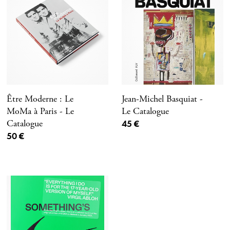
Être Moderne : Le
Jean-Michel Basquiat -
MoMa à Paris - Le
Le Catalogue
Prix ​​actuel
Catalogue
45 €
Prix ​​actuel
50 €