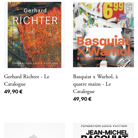
Gerhard Richter - Le
Basquiat x Warhol, à
Catalogue
quatre mains - Le
Prix ​​actuel
49,90 €
Catalogue
Prix ​​actuel
49,90 €