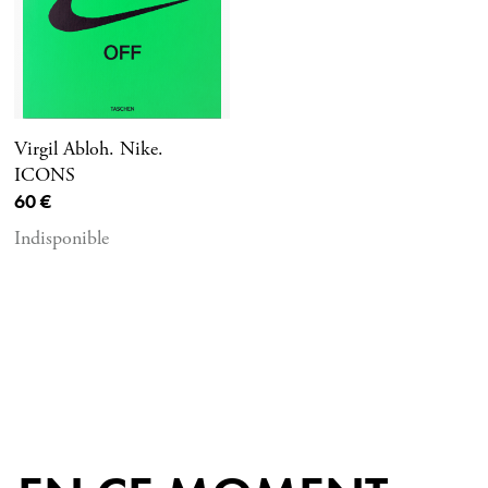
Virgil Abloh. Nike.
ICONS
Prix ​​actuel
60 €
Indisponible