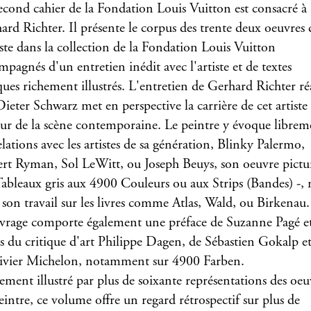
econd cahier de la Fondation Louis Vuitton est consacré à
ard Richter. Il présente le corpus des trente deux oeuvres 
tiste dans la collection de la Fondation Louis Vuitton
mpagnés d'un entretien inédit avec l'artiste et de textes
iques richement illustrés. L'entretien de Gerhard Richter réa
Dieter Schwarz met en perspective la carrière de cet artiste
ur de la scène contemporaine. Le peintre y évoque librem
elations avec les artistes de sa génération, Blinky Palermo,
rt Ryman, Sol LeWitt, ou Joseph Beuys, son oeuvre pictur
Tableaux gris aux 4900 Couleurs ou aux Strips (Bandes) -, 
i son travail sur les livres comme Atlas, Wald, ou Birkenau.
vrage comporte également une préface de Suzanne Pagé et
es du critique d'art Philippe Dagen, de Sébastien Gokalp e
ivier Michelon, notamment sur 4900 Farben.
ement illustré par plus de soixante représentations des oeu
eintre, ce volume offre un regard rétrospectif sur plus de