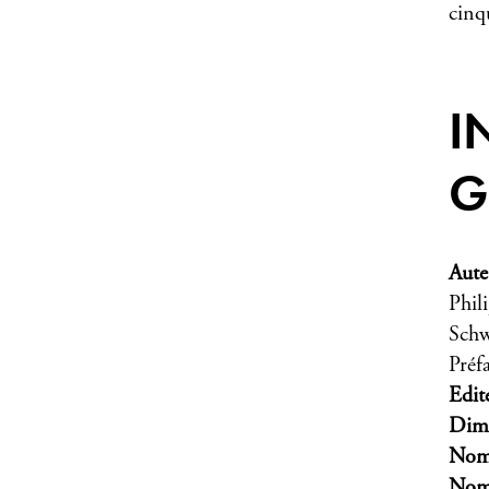
cinq
I
G
Aute
Phil
Schw
Préf
Edit
Dim
Nomb
Nomb