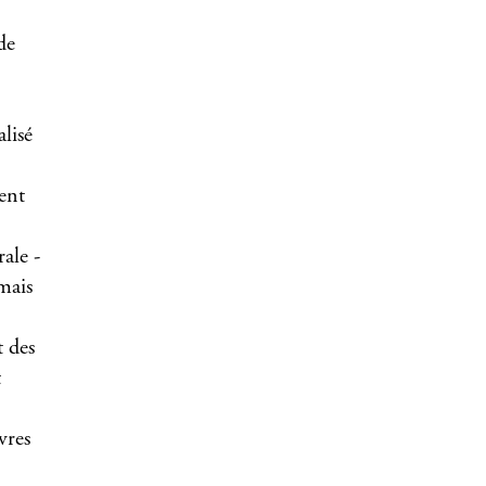
de
lisé
ent
ale -
mais
 des
t
vres