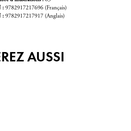
N
9782917217696 (Français)
N
9782917217917 (Anglais)
REZ AUSSI