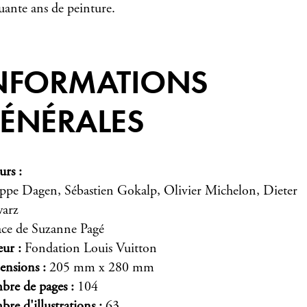
uante ans de peinture.
NFORMATIONS
ÉNÉRALES
urs
ippe Dagen, Sébastien Gokalp, Olivier Michelon, Dieter
arz
ace de Suzanne Pagé
eur
Fondation Louis Vuitton
ensions
205 mm x 280 mm
re de pages
104
re d'illustrations
63