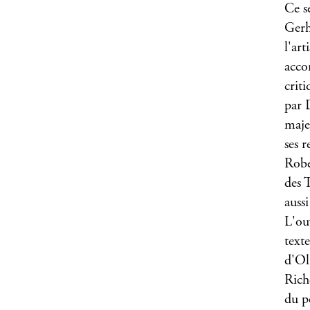
Ce s
Gerh
l'ar
acco
crit
par 
maje
ses r
Robe
des 
auss
L'ou
text
d'Ol
Rich
du p